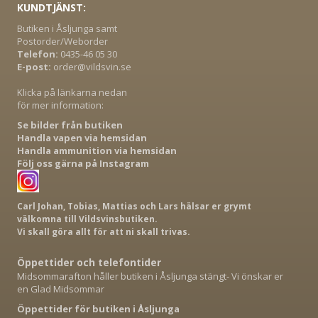
KUNDTJÄNST:
Butiken i Åsljunga samt
Postorder/Weborder
Telefon:
0435-46 05 30
E-post:
order@vildsvin.se
Klicka på länkarna nedan
för mer information:
Se bilder från butiken
Handla vapen via hemsidan
Handla ammunition via hemsidan
Följ oss gärna på Instagram
Carl Johan, Tobias, Mattias och Lars hälsar er grymt
välkomna till Vildsvinsbutiken.
Vi skall göra allt för att ni skall trivas.
Öppettider och telefontider
Midsommarafton håller butiken i Åsljunga stängt- Vi önskar er
en Glad Midsommar
Öppettider för butiken i Åsljunga