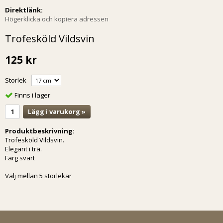
Direktlänk:
Högerklicka och kopiera adressen
Trofesköld Vildsvin
125 kr
Storlek
Finns i lager
Lägg i varukorg »
Produktbeskrivning:
Trofesköld Vildsvin.
Elegant i trä.
Färg svart
Välj mellan 5 storlekar