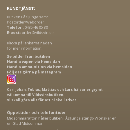
KUNDTJÄNST:
Butiken i Åsljunga samt
Postorder/Weborder
Telefon:
0435-46 05 30
E-post:
order@vildsvin.se
Klicka på länkarna nedan
för mer information:
Se bilder från butiken
Handla vapen via hemsidan
Handla ammunition via hemsidan
Följ oss gärna på Instagram
Carl Johan, Tobias, Mattias och Lars hälsar er grymt
välkomna till Vildsvinsbutiken.
Vi skall göra allt för att ni skall trivas.
Öppettider och telefontider
Midsommarafton håller butiken i Åsljunga stängt- Vi önskar er
en Glad Midsommar