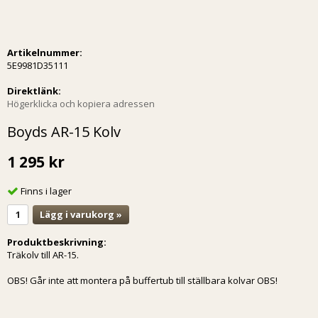
Artikelnummer:
5E9981D35111
Direktlänk:
Högerklicka och kopiera adressen
Boyds AR-15 Kolv
1 295 kr
Finns i lager
Lägg i varukorg »
Produktbeskrivning:
Träkolv till AR-15.
OBS! Går inte att montera på buffertub till ställbara kolvar OBS!