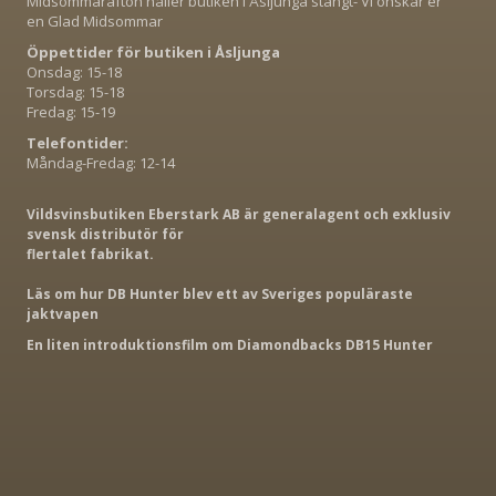
Midsommarafton håller butiken i Åsljunga stängt- Vi önskar er
en Glad Midsommar
Öppettider för butiken i Åsljunga
Onsdag: 15-18
Torsdag: 15-18
Fredag: 15-19
Telefontider:
Måndag-Fredag: 12-14
Vildsvinsbutiken Eberstark AB är generalagent och exklusiv
svensk distributör för
flertalet fabrikat.
Läs om hur DB Hunter blev ett av Sveriges populäraste
jaktvapen
En liten introduktionsfilm om Diamondbacks DB15 Hunter