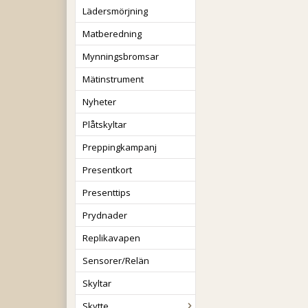
Lädersmörjning
Matberedning
Mynningsbromsar
Mätinstrument
Nyheter
Plåtskyltar
Preppingkampanj
Presentkort
Presenttips
Prydnader
Replikavapen
Sensorer/Relän
Skyltar
Skytte