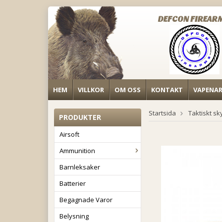
DEFCON FIREAR
HEM
VILLKOR
OM OSS
KONTAKT
VAPENA
Startsida
Taktiskt sk
PRODUKTER
Airsoft
Ammunition
Barnleksaker
Batterier
Begagnade Varor
Belysning