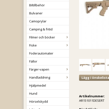
Biltillbehör
Bulvaner
Camoprylar
Camping & fritid
Filmer och böcker
Fiske
Foderautomater
Fällor
Färger-vapen
Handladdning
Lägg i önskelist
Hjälpmedel
Hund
Artikelnummer:
AR151011DESERT
Hörselskydd