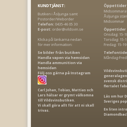
KUNDTJÄNST:
Öppettider
Midsommaraft
Butiken i Åsljunga samt
Åsljunga stän
Postorder/Weborder
Midsommar
Telefon:
0435-46 05 30
E-post:
order@vildsvin.se
Öppettider 
Onsdag: 15-1
Klicka på länkarna nedan
Torsdag: 15-1
för mer information:
Fredag: 15-19
Se bilder från butiken
Telefontide
Handla vapen via hemsidan
Måndag-Freda
Handla ammunition via
hemsidan
Vildsvinsbut
Följ oss gärna på Instagram
generalagent
svensk distr
flertalet fab
Carl Johan, Tobias, Mattias och
Lars hälsar er grymt välkomna
Läs om hur D
till Vildsvinsbutiken.
Sveriges po
Vi skall göra allt för att ni skall
En liten int
trivas.
Diamondback