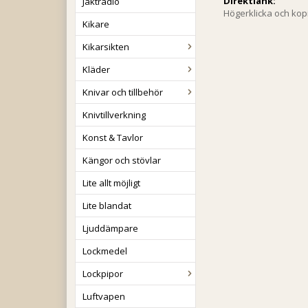
Direktlänk:
Jaktradio
Högerklicka och ko
Kikare
Kikarsikten
Kläder
Knivar och tillbehör
Knivtillverkning
Konst & Tavlor
Kängor och stövlar
Lite allt möjligt
Lite blandat
Ljuddämpare
Lockmedel
Lockpipor
Luftvapen