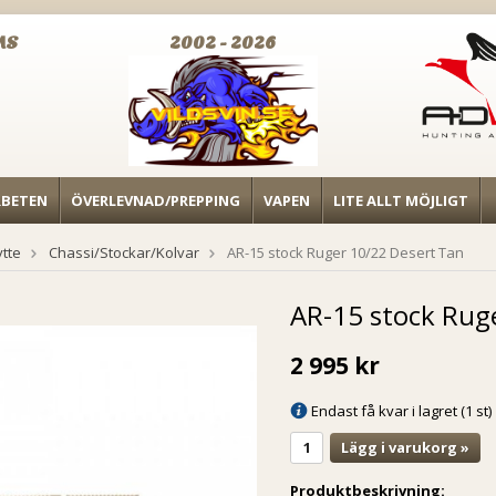
MS
2002 - 2026
RBETEN
ÖVERLEVNAD/PREPPING
VAPEN
LITE ALLT MÖJLIGT
ytte
Chassi/Stockar/Kolvar
AR-15 stock Ruger 10/22 Desert Tan
AR-15 stock Rug
2 995 kr
Endast få kvar i lagret (1 st)
Lägg i varukorg »
Produktbeskrivning: