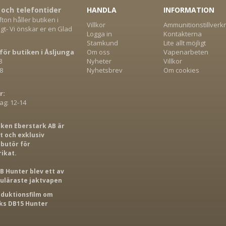
 och telefontider
HANDLA
INFORMATION
on håller butiken i
Villkor
Ammunitionstillverk
gt- Vi önskar er en Glad
Logga in
Kontakterna
Stamkund
Lite allt möjligt
för butiken i Åsljunga
Om oss
Vapenarbeten
8
Nyheter
Villkor
8
Nyhetsbrev
Om cookies
r:
g: 12-14
iken Eberstark AB är
 och exklusiv
ibutör för
rikat.
B Hunter blev ett av
puläraste jaktvapen
roduktionsfilm om
s DB15 Hunter