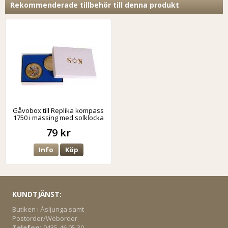
Rekommenderade tillbehör till denna produkt
Gåvobox till Replika kompass
1750 i mässing med solklocka
79 kr
Info
Köp
KUNDTJÄNST:
Butiken i Åsljunga samt
Postorder/Weborder
Telefon:
0435-46 05 30