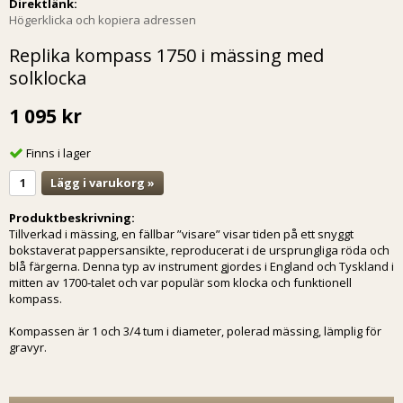
Direktlänk:
Högerklicka och kopiera adressen
Replika kompass 1750 i mässing med
solklocka
1 095 kr
Finns i lager
Lägg i varukorg »
Produktbeskrivning:
Tillverkad i mässing, en fällbar ”visare” visar tiden på ett snyggt
bokstaverat pappersansikte, reproducerat i de ursprungliga röda och
blå färgerna. Denna typ av instrument gjordes i England och Tyskland i
mitten av 1700-talet och var populär som klocka och funktionell
kompass.
Kompassen är 1 och 3/4 tum i diameter, polerad mässing, lämplig för
gravyr.