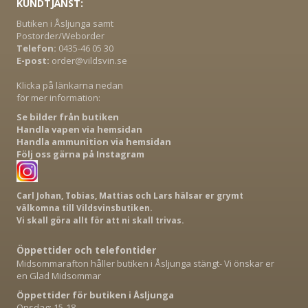
KUNDTJÄNST:
Butiken i Åsljunga samt
Postorder/Weborder
Telefon:
0435-46 05 30
E-post:
order@vildsvin.se
Klicka på länkarna nedan
för mer information:
Se bilder från butiken
Handla vapen via hemsidan
Handla ammunition via hemsidan
Följ oss gärna på Instagram
Carl Johan, Tobias, Mattias och Lars hälsar er grymt
välkomna till Vildsvinsbutiken.
Vi skall göra allt för att ni skall trivas.
Öppettider och telefontider
Midsommarafton håller butiken i Åsljunga stängt- Vi önskar er
en Glad Midsommar
Öppettider för butiken i Åsljunga
Onsdag: 15-18