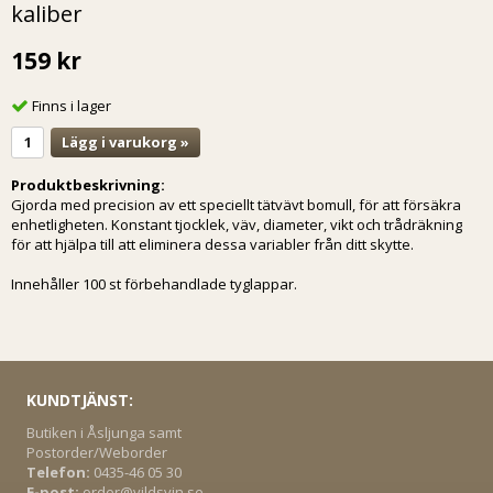
kaliber
159 kr
Finns i lager
Lägg i varukorg »
Produktbeskrivning:
Gjorda med precision av ett speciellt tätvävt bomull, för att försäkra
enhetligheten. Konstant tjocklek, väv, diameter, vikt och trådräkning
för att hjälpa till att eliminera dessa variabler från ditt skytte.
Innehåller 100 st förbehandlade tyglappar.
KUNDTJÄNST:
Butiken i Åsljunga samt
Postorder/Weborder
Telefon:
0435-46 05 30
E-post:
order@vildsvin.se