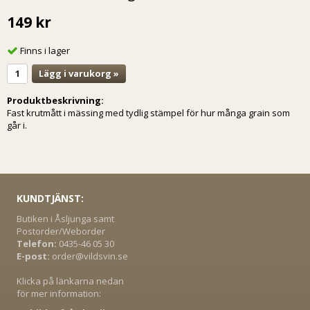
149 kr
Finns i lager
Lägg i varukorg »
Produktbeskrivning:
Fast krutmått i mässing med tydlig stämpel för hur många grain som
går i.
KUNDTJÄNST:
Butiken i Åsljunga samt
Postorder/Weborder
Telefon:
0435-46 05 30
E-post:
order@vildsvin.se
Klicka på länkarna nedan
för mer information: