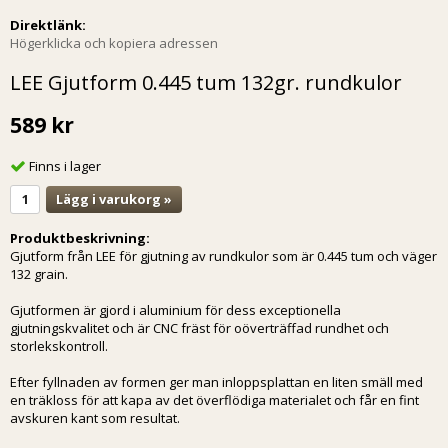
Direktlänk:
Högerklicka och kopiera adressen
LEE Gjutform 0.445 tum 132gr. rundkulor
589 kr
Finns i lager
Lägg i varukorg »
Produktbeskrivning:
Gjutform från LEE för gjutning av rundkulor som är 0.445 tum och väger
132 grain.
Gjutformen är gjord i aluminium för dess exceptionella
gjutningskvalitet och är CNC fräst för oöverträffad rundhet och
storlekskontroll.
Efter fyllnaden av formen ger man inloppsplattan en liten smäll med
en träkloss för att kapa av det överflödiga materialet och får en fint
avskuren kant som resultat.