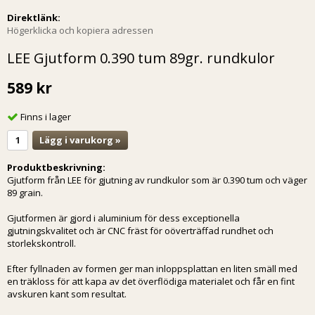
Direktlänk:
Högerklicka och kopiera adressen
LEE Gjutform 0.390 tum 89gr. rundkulor
589 kr
Finns i lager
Lägg i varukorg »
Produktbeskrivning:
Gjutform från LEE för gjutning av rundkulor som är 0.390 tum och väger
89 grain.
Gjutformen är gjord i aluminium för dess exceptionella
gjutningskvalitet och är CNC fräst för oöverträffad rundhet och
storlekskontroll.
Efter fyllnaden av formen ger man inloppsplattan en liten smäll med
en träkloss för att kapa av det överflödiga materialet och får en fint
avskuren kant som resultat.