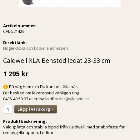
Artikelnummer:
CAL-571429
Direktlänk:
Högerklicka och kopiera adressen
Caldwell XLA Benstöd ledat 23-33 cm
1 295 kr
På väg hem och Du kan beställa här.
För besked om leveranstid vänligen ring
0435-40 59 97 eller maila till
order@vildsvin.se
Lägg i varukorg »
Produktbeskrivning:
Väldigt lätta och stabila bipod från Caldwell, med snabbfäste för
rembygelknappen. Ledbar