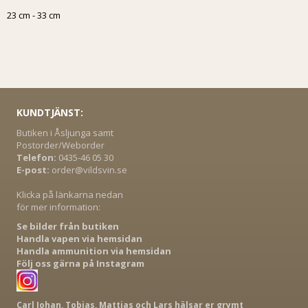
23 cm - 33 cm
KUNDTJÄNST:
Butiken i Åsljunga samt
Postorder/Weborder
Telefon:
0435-46 05 30
E-post:
order@vildsvin.se
Klicka på länkarna nedan
för mer information:
Se bilder från butiken
Handla vapen via hemsidan
Handla ammunition via hemsidan
Följ oss gärna på Instagram
Carl Johan, Tobias, Mattias och Lars hälsar er grymt