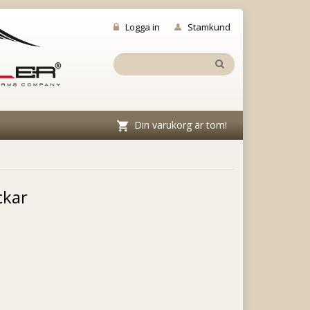
Logga in
Stamkund
Din varukorg är tom!
ckar