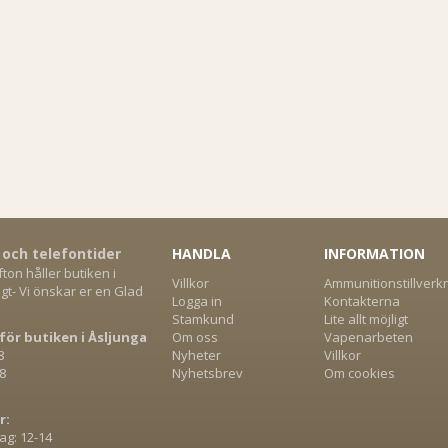
 och telefontider
HANDLA
INFORMATION
on håller butiken i
Villkor
Ammunitionstillverk
gt- Vi önskar er en Glad
Logga in
Kontakterna
Stamkund
Lite allt möjligt
för butiken i Åsljunga
Om oss
Vapenarbeten
8
Nyheter
Villkor
8
Nyhetsbrev
Om cookies
r:
g: 12-14