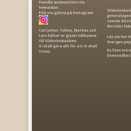
Handla ammunition via
hemsidan
Vildsvinsbut
Följ oss gärna på Instagram
generalagent
svensk distr
flertalet fab
Carl Johan, Tobias, Mattias och
Lars hälsar er grymt välkomna
Läs om hur D
till Vildsvinsbutiken.
Sveriges po
Vi skall göra allt för att ni skall
En liten int
trivas.
Diamondback