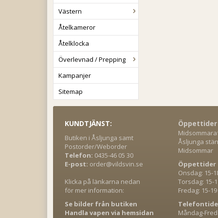
Västern
Åtelkameror
Åtelklocka
Överlevnad / Prepping
Kampanjer
Sitemap
KUNDTJÄNST:
Öppettider
Midsommaraft
Butiken i Åsljunga samt
Åsljunga stän
Postorder/Weborder
Midsommar
Telefon:
0435-46 05 30
E-post:
order@vildsvin.se
Öppettider 
Onsdag: 15-1
Klicka på länkarna nedan
Torsdag: 15-1
för mer information:
Fredag: 15-19
Se bilder från butiken
Telefontide
Handla vapen via hemsidan
Måndag-Freda