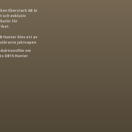
iken Eberstark AB är
 och exklusiv
ibutör för
rikat.
B Hunter blev ett av
puläraste jaktvapen
roduktionsfilm om
s DB15 Hunter