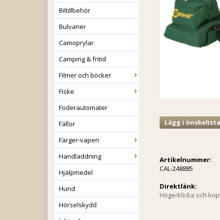
Biltillbehör
Bulvaner
Camoprylar
Camping & fritid
Filmer och böcker
Fiske
Foderautomater
Lägg i önskelist
Fällor
Färger-vapen
Handladdning
Artikelnummer:
CAL-248885
Hjälpmedel
Direktlänk:
Hund
Högerklicka och ko
Hörselskydd