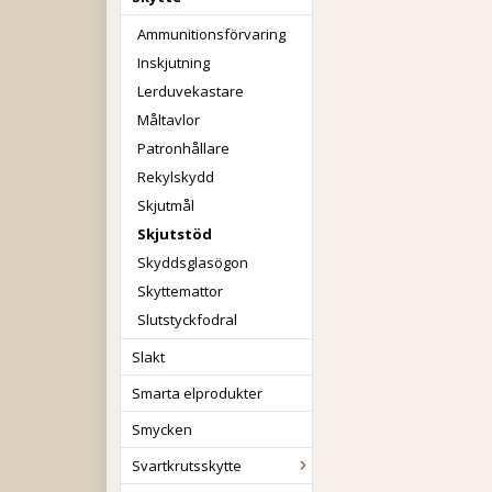
Ammunitionsförvaring
Inskjutning
Lerduvekastare
Måltavlor
Patronhållare
Rekylskydd
Skjutmål
Skjutstöd
Skyddsglasögon
Skyttemattor
Slutstyckfodral
Slakt
Smarta elprodukter
Smycken
Svartkrutsskytte