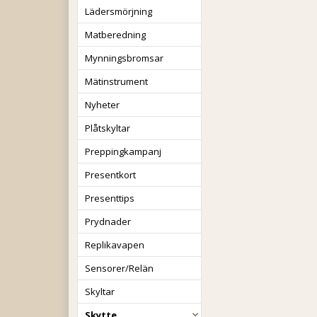
Lädersmörjning
Matberedning
Mynningsbromsar
Mätinstrument
Nyheter
Plåtskyltar
Preppingkampanj
Presentkort
Presenttips
Prydnader
Replikavapen
Sensorer/Relän
Skyltar
Skytte