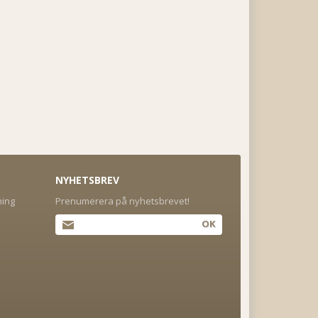
NYHETSBREV
ning
Prenumerera på nyhetsbrevet!
OK