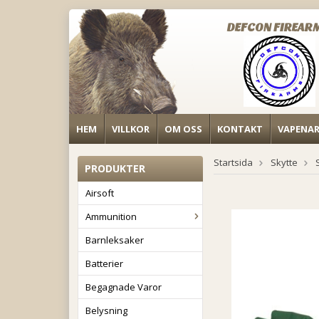
DEFCON FIREAR
HEM
VILLKOR
OM OSS
KONTAKT
VAPENA
Startsida
Skytte
PRODUKTER
Airsoft
Ammunition
Barnleksaker
Batterier
Begagnade Varor
Belysning