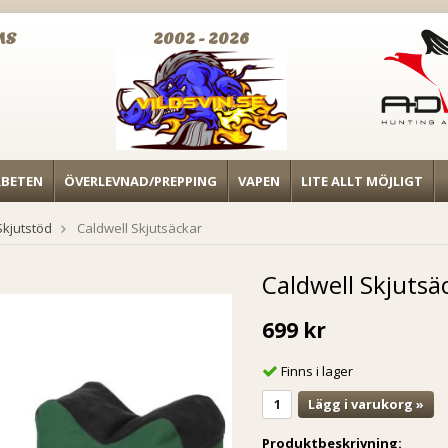
MS
2002 - 2026
RBETEN
ÖVERLEVNAD/PREPPING
VAPEN
LITE ALLT MÖJLIGT
Skjutstöd
Caldwell Skjutsäckar
Caldwell Skjutsä
699 kr
Finns i lager
Lägg i varukorg »
Produktbeskrivning: