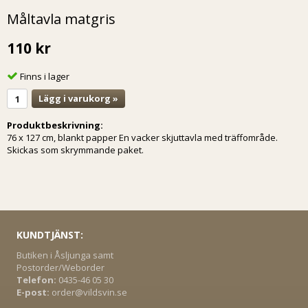
Måltavla matgris
110 kr
Finns i lager
Lägg i varukorg »
Produktbeskrivning:
76 x 127 cm, blankt papper En vacker skjuttavla med träffområde.
Skickas som skrymmande paket.
KUNDTJÄNST:
Butiken i Åsljunga samt
Postorder/Weborder
Telefon:
0435-46 05 30
E-post:
order@vildsvin.se