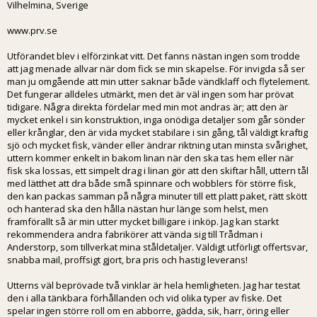
Vilhelmina, Sverige
www.prv.se
Utförandet blev i elförzinkat vitt. Det fanns nästan ingen som trodde
att jag menade allvar när dom fick se min skapelse. För invigda så ser
man ju omgående att min utter saknar både vändklaff och flytelement.
Det fungerar alldeles utmärkt, men det är väl ingen som har prövat
tidigare. Några direkta fördelar med min mot andras är; att den är
mycket enkel i sin konstruktion, inga onödiga detaljer som går sönder
eller krånglar, den är vida mycket stabilare i sin gång, tål väldigt kraftig
sjö och mycket fisk, vänder eller ändrar riktning utan minsta svårighet,
uttern kommer enkelt in bakom linan när den ska tas hem eller när
fisk ska lossas, ett simpelt drag i linan gör att den skiftar håll, uttern tål
med lätthet att dra både små spinnare och wobblers för större fisk,
den kan packas samman på några minuter till ett platt paket, rätt skött
och hanterad ska den hålla nästan hur länge som helst, men
framförallt så är min utter mycket billigare i inköp. Jag kan starkt
rekommendera andra fabrikörer att vända sig till Trådman i
Anderstorp, som tillverkat mina ståldetaljer. Väldigt utförligt offertsvar,
snabba mail, proffsigt gjort, bra pris och hastig leverans!
Utterns väl beprövade två vinklar är hela hemligheten. Jag har testat
den i alla tänkbara förhållanden och vid olika typer av fiske. Det
spelar ingen större roll om en abborre, gädda, sik, harr, öring eller