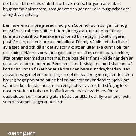
det bidrar till dennes stabilitet och raka kurs. Längden är endast
blygsamma halvmetern, som gör att den går ner i alla ryggsäckar och
är mycket hanterlig.
Den levereras impregnerad med grön Cuprinol, som borgar för hög
motståndskraft mot vatten. Uttern är noggrant utstuderad för att
kunna packas ihop. Kanske mest för att bli väldigt mycket billigare i
postgången, och enklare att emballera. För mig så blir det ofta fiske i
avlägset land och då är det av stor vikt att en utter ska kunna bli liten
och smidig. När halvorna är lagda samman så mäter de bara omkring
åtta centimeter med stängerna. Inga lösa delar finns - både när den är
omonterad och monterad. Remmen sitter fastskjuten med klammer på
kortsidan. Innan fisket börjar så dras den bara runt dragbrädan utan
att vara i vägen eller störa gången det minsta. De genomgående hålen
har jag noga prövat så att de heller inte stör användandet. Självklart
så är brickor, bultar, muttrar och vingmuttrar av rostfritt stål. Jag törs
nästan sticka ut hakan och påstå att det här är världens första
dubbelutter som klarar sig utan både vändklaff och flytelement - och
som dessutom fungerar perfekt!
KUNDTJÄNST: