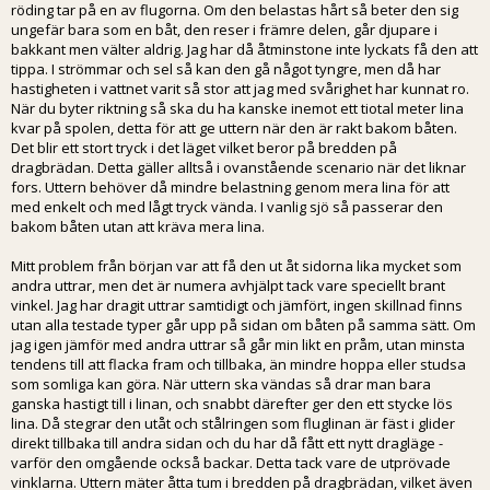
röding tar på en av flugorna. Om den belastas hårt så beter den sig
ungefär bara som en båt, den reser i främre delen, går djupare i
bakkant men välter aldrig. Jag har då åtminstone inte lyckats få den att
tippa. I strömmar och sel så kan den gå något tyngre, men då har
hastigheten i vattnet varit så stor att jag med svårighet har kunnat ro.
När du byter riktning så ska du ha kanske inemot ett tiotal meter lina
kvar på spolen, detta för att ge uttern när den är rakt bakom båten.
Det blir ett stort tryck i det läget vilket beror på bredden på
dragbrädan. Detta gäller alltså i ovanstående scenario när det liknar
fors. Uttern behöver då mindre belastning genom mera lina för att
med enkelt och med lågt tryck vända. I vanlig sjö så passerar den
bakom båten utan att kräva mera lina.
Mitt problem från början var att få den ut åt sidorna lika mycket som
andra uttrar, men det är numera avhjälpt tack vare speciellt brant
vinkel. Jag har dragit uttrar samtidigt och jämfört, ingen skillnad finns
utan alla testade typer går upp på sidan om båten på samma sätt. Om
jag igen jämför med andra uttrar så går min likt en pråm, utan minsta
tendens till att flacka fram och tillbaka, än mindre hoppa eller studsa
som somliga kan göra. När uttern ska vändas så drar man bara
ganska hastigt till i linan, och snabbt därefter ger den ett stycke lös
lina. Då stegrar den utåt och stålringen som fluglinan är fäst i glider
direkt tillbaka till andra sidan och du har då fått ett nytt dragläge -
varför den omgående också backar. Detta tack vare de utprövade
vinklarna. Uttern mäter åtta tum i bredden på dragbrädan, vilket även