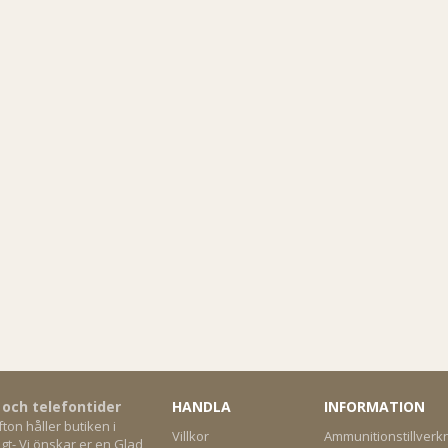
 och telefontider
HANDLA
INFORMATION
on håller butiken i
Villkor
Ammunitionstillverk
gt- Vi önskar er en Glad