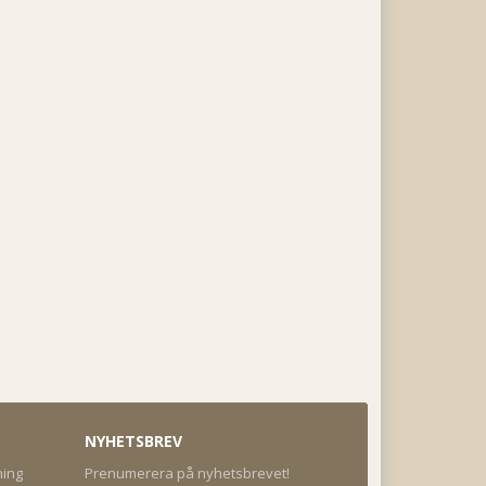
NYHETSBREV
ning
Prenumerera på nyhetsbrevet!