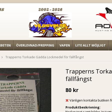
MS
2002 - 2026
RBETEN
ÖVERLEVNAD/PREPPING
VAPEN
LITE ALLT MÖJLIGT
Trapperns Torkade Gädda Lockmedel för fällfångst
Trapperns Torka
fällfångst
80 kr
Vänligen kontakta butiken f
Produktbeskrivning:
Nedan text samt bilder är tagn