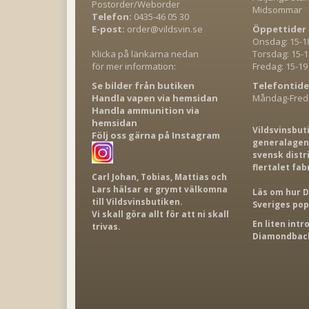
Postorder/Weborder
Midsommar
Telefon:
0435-46 05 30
E-post:
order@vildsvin.se
Öppettider 
Onsdag: 15-1
Klicka på länkarna nedan
Torsdag: 15-1
för mer information:
Fredag: 15-19
Se bilder från butiken
Telefontide
Handla vapen via hemsidan
Måndag-Freda
Handla ammunition via
hemsidan
Vildsvinsbut
Följ oss gärna på Instagram
generalagent
svensk distr
flertalet fab
Carl Johan, Tobias, Mattias och
Lars hälsar er grymt välkomna
Läs om hur D
till Vildsvinsbutiken.
Sveriges po
Vi skall göra allt för att ni skall
En liten int
trivas.
Diamondback