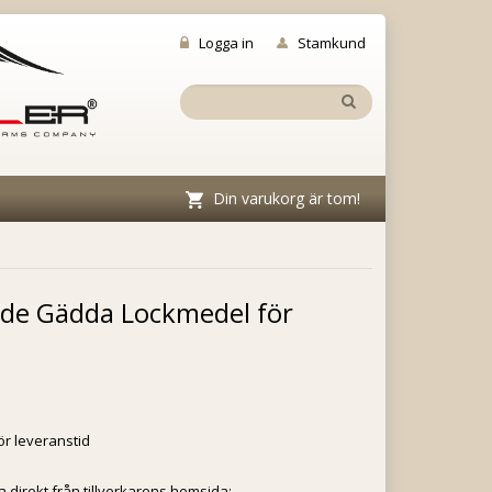
Logga in
Stamkund
Din varukorg är tom!
de Gädda Lockmedel för
ör leveranstid
a direkt från tillverkarens hemsida: