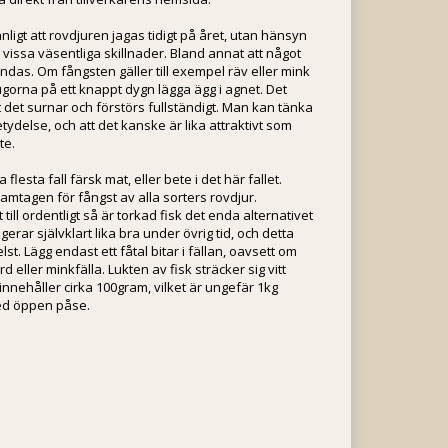
ligt att rovdjuren jagas tidigt på året, utan hänsyn
r vissa väsentliga skillnader. Bland annat att något
ändas. Om fångsten gäller till exempel räv eller mink
lugorna på ett knappt dygn lägga ägg i agnet. Det
t det surnar och förstörs fullständigt. Man kan tänka
tydelse, och att det kanske är lika attraktivt som
te.
flesta fall färsk mat, eller bete i det här fallet.
mtagen för fångst av alla sorters rovdjur.
till ordentligt så är torkad fisk det enda alternativet
ngerar självklart lika bra under övrig tid, och detta
st. Lägg endast ett fåtal bitar i fällan, oavsett om
rd eller minkfälla. Lukten av fisk sträcker sig vitt
nnehåller cirka 100gram, vilket är ungefär 1kg
med öppen påse.