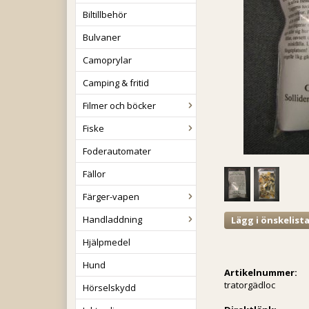
Biltillbehör
Bulvaner
Camoprylar
Camping & fritid
Filmer och böcker
Fiske
Foderautomater
Fällor
Färger-vapen
Handladdning
Lägg i önskelist
Hjälpmedel
Hund
Artikelnummer:
tratorgädloc
Hörselskydd