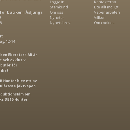
Logga in
Kontakterna
Stamkund
Lite allt möjligt
för butiken i Åsljunga
Om oss
Vapenarbeten
8
Nyheter
Villkor
8
Nyhetsbrev
Om cookies
r:
g: 12-14
iken Eberstark AB är
 och exklusiv
ibutör för
rikat.
B Hunter blev ett av
puläraste jaktvapen
roduktionsfilm om
s DB15 Hunter