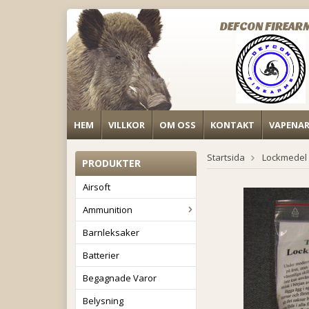
DEFCON FIREAR
HEM
VILLKOR
OM OSS
KONTAKT
VAPENA
Startsida
Lockmedel
PRODUKTER
Airsoft
Ammunition
Barnleksaker
Batterier
Begagnade Varor
Belysning