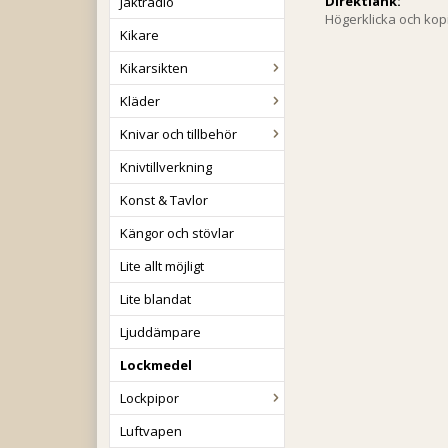
Direktlänk:
Jaktradio
Högerklicka och ko
Kikare
Kikarsikten
Kläder
Knivar och tillbehör
Knivtillverkning
Konst & Tavlor
Kängor och stövlar
Lite allt möjligt
Lite blandat
Ljuddämpare
Lockmedel
Lockpipor
Luftvapen