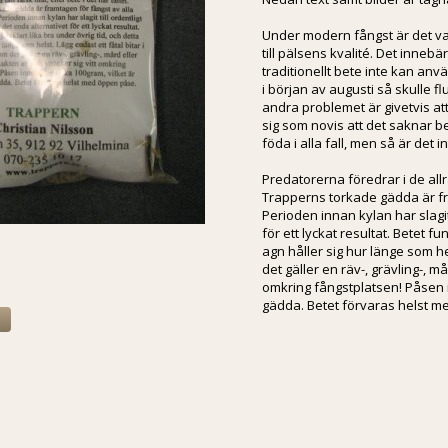
Under modern fångst är det van
till pälsens kvalité. Det innebä
traditionellt bete inte kan anv
i början av augusti så skulle f
andra problemet är givetvis at
sig som novis att det saknar be
föda i alla fall, men så är det in
Predatorerna föredrar i de allra 
Trapperns torkade gädda är fra
Perioden innan kylan har slagit 
för ett lyckat resultat. Betet fu
agn håller sig hur länge som hel
det gäller en räv-, grävling-, må
omkring fångstplatsen! Påsen i
gädda. Betet förvaras helst 
a