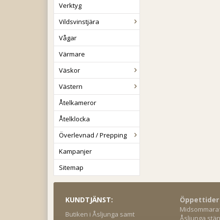
Verktyg
Vildsvinstjära
Vågar
Värmare
Väskor
Västern
Åtelkameror
Åtelklocka
Överlevnad / Prepping
Kampanjer
Sitemap
KUNDTJÄNST:
Öppettider
Midsommaraft
Butiken i Åsljunga samt
Åsljunga stän