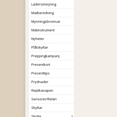
Lädersmörjning
Matberedning
Mynningsbromsar
Mätinstrument
Nyheter
Plåtskyltar
Preppingkampanj
Presentkort
Presenttips
Prydnader
Replikavapen
Sensorer/Relän
Skyltar
Skytte