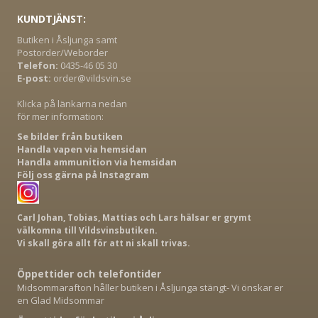
KUNDTJÄNST:
Butiken i Åsljunga samt
Postorder/Weborder
Telefon:
0435-46 05 30
E-post:
order@vildsvin.se
Klicka på länkarna nedan
för mer information:
Se bilder från butiken
Handla vapen via hemsidan
Handla ammunition via hemsidan
Följ oss gärna på Instagram
Carl Johan, Tobias, Mattias och Lars hälsar er grymt
välkomna till Vildsvinsbutiken.
Vi skall göra allt för att ni skall trivas.
Öppettider och telefontider
Midsommarafton håller butiken i Åsljunga stängt- Vi önskar er
en Glad Midsommar