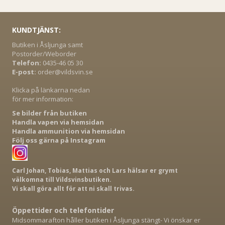
KUNDTJÄNST:
Butiken i Åsljunga samt
Postorder/Weborder
Telefon:
0435-46 05 30
E-post:
order@vildsvin.se
Klicka på länkarna nedan
för mer information:
Se bilder från butiken
Handla vapen via hemsidan
Handla ammunition via hemsidan
Följ oss gärna på Instagram
Carl Johan, Tobias, Mattias och Lars hälsar er grymt
välkomna till Vildsvinsbutiken.
Vi skall göra allt för att ni skall trivas.
Öppettider och telefontider
Midsommarafton håller butiken i Åsljunga stängt- Vi önskar er