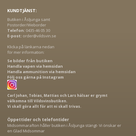
KUNDTJÄNST:
Butiken i Åsljunga samt
Postorder/Weborder
Telefon:
0435-46 05 30
E-post:
order@vildsvin.se
Klicka på länkarna nedan
för mer information:
Se bilder från butiken
Handla vapen via hemsidan
Handla ammunition via hemsidan
Följ oss gärna på Instagram
Carl Johan, Tobias, Mattias och Lars hälsar er grymt
välkomna till Vildsvinsbutiken.
Vi skall göra allt för att ni skall trivas.
Öppettider och telefontider
Midsommarafton håller butiken i Åsljunga stängt- Vi önskar er
en Glad Midsommar