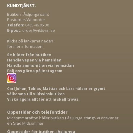
KUNDTJÄNST:
Butiken i Åsljunga samt
Postorder/Weborder
Telefon:
0435-46 05 30
E-post:
order@vildsvin.se
Klicka på länkarna nedan
för mer information:
Se bilder från butiken
Handla vapen via hemsidan
Handla ammunition via hemsidan
Följ oss gärna på Instagram
Carl Johan, Tobias, Mattias och Lars hälsar er grymt
välkomna till Vildsvinsbutiken.
Vi skall göra allt för att ni skall trivas.
Öppettider och telefontider
Midsommarafton håller butiken i Åsljunga stängt- Vi önskar er
en Glad Midsommar
Öppettider för butiken i Åsljunga