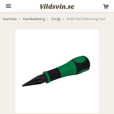
Startsida
Handladdning
Övrigt
RCBS VLD Deburring Tool