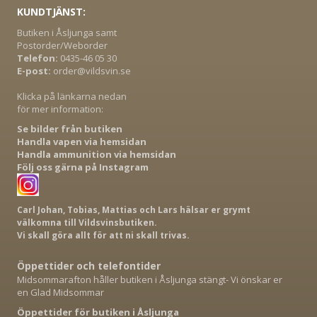
KUNDTJÄNST:
Butiken i Åsljunga samt
Postorder/Weborder
Telefon:
0435-46 05 30
E-post:
order@vildsvin.se
Klicka på länkarna nedan
för mer information:
Se bilder från butiken
Handla vapen via hemsidan
Handla ammunition via hemsidan
Följ oss gärna på Instagram
Carl Johan, Tobias, Mattias och Lars hälsar er grymt
välkomna till Vildsvinsbutiken.
Vi skall göra allt för att ni skall trivas.
Öppettider och telefontider
Midsommarafton håller butiken i Åsljunga stängt- Vi önskar er
en Glad Midsommar
Öppettider för butiken i Åsljunga