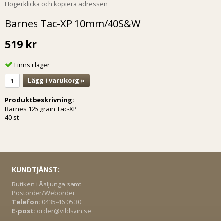
Högerklicka och kopiera adressen
Barnes Tac-XP 10mm/40S&W
519 kr
Finns i lager
Lägg i varukorg »
Produktbeskrivning:
Barnes 125 grain Tac-XP
40 st
KUNDTJÄNST:
Butiken i Åsljunga samt
Postorder/Weborder
Telefon:
0435-46 05 30
E-post:
order@vildsvin.se