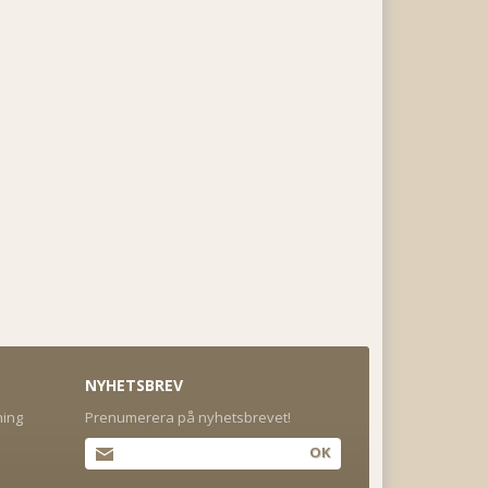
NYHETSBREV
ning
Prenumerera på nyhetsbrevet!
OK