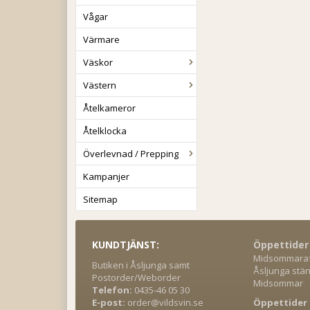
Vågar
Värmare
Väskor
Västern
Åtelkameror
Åtelklocka
Överlevnad / Prepping
Kampanjer
Sitemap
KUNDTJÄNST:
Öppettider
Midsommaraft
Butiken i Åsljunga samt
Åsljunga stän
Postorder/Weborder
Midsommar
Telefon:
0435-46 05 30
E-post:
order@vildsvin.se
Öppettider 