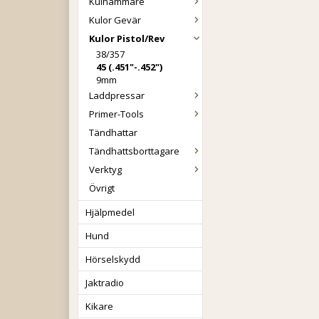
Kulhammare
Kulor Gevär
Kulor Pistol/Rev
38/357
45 (.451"-.452")
9mm
Laddpressar
Primer-Tools
Tändhattar
Tändhattsborttagare
Verktyg
Övrigt
Hjälpmedel
Hund
Hörselskydd
Jaktradio
Kikare