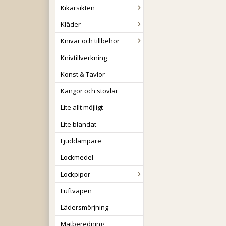
Kikarsikten
Kläder
Knivar och tillbehör
Knivtillverkning
Konst & Tavlor
Kängor och stövlar
Lite allt möjligt
Lite blandat
Ljuddämpare
Lockmedel
Lockpipor
Luftvapen
Lädersmörjning
Matberedning