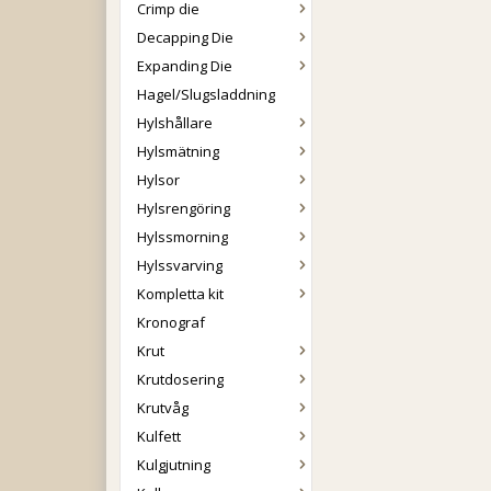
Crimp die
Decapping Die
Expanding Die
Hagel/Slugsladdning
Hylshållare
Hylsmätning
Hylsor
Hylsrengöring
Hylssmorning
Hylssvarving
Kompletta kit
Kronograf
Krut
Krutdosering
Krutvåg
Kulfett
Kulgjutning