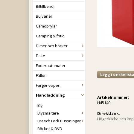
Biltillbehör
Bulvaner
Camoprylar
Camping & fritid
Filmer och böcker
Fiske
Foderautomater
Lägg i önskelist
Fällor
Färger-vapen
Handladdning
Artikelnummer:
H45140
Bly
Blysmältare
Direktlänk:
Högerklicka och ko
Breech Lock Bussningar
Böcker & DVD