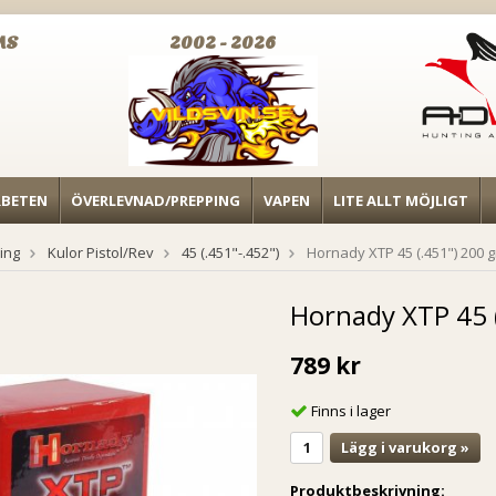
MS
2002 - 2026
RBETEN
ÖVERLEVNAD/PREPPING
VAPEN
LITE ALLT MÖJLIGT
ing
Kulor Pistol/Rev
45 (.451"-.452")
Hornady XTP 45 (.451") 200 g
Hornady XTP 45 (
789 kr
Finns i lager
Lägg i varukorg »
Produktbeskrivning: