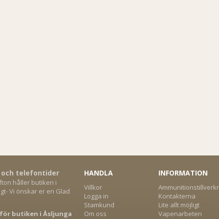
 och telefontider
HANDLA
INFORMATION
on håller butiken i
Villkor
Ammunitionstillverk
gt- Vi önskar er en Glad
Logga in
Kontakterna
Stamkund
Lite allt möjligt
för butiken i Åsljunga
Om oss
Vapenarbeten