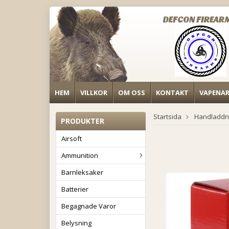
DEFCON FIREAR
HEM
VILLKOR
OM OSS
KONTAKT
VAPENA
Startsida
Handladdn
PRODUKTER
Airsoft
Ammunition
Barnleksaker
Batterier
Begagnade Varor
Belysning