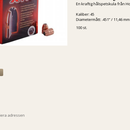
En kraftig hålspetskula från H
Kaliber: 45
Diametermått: .451” / 11,46 mm
100 st.
a
piera adressen