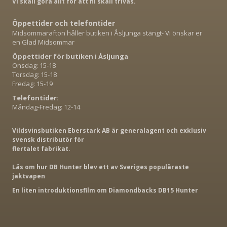
Vi skall göra allt för att ni skall trivas.
Öppettider och telefontider
Midsommarafton håller butiken i Åsljunga stängt- Vi önskar er
en Glad Midsommar
Öppettider för butiken i Åsljunga
Onsdag: 15-18
Torsdag: 15-18
Fredag: 15-19
Telefontider:
Måndag-Fredag: 12-14
Vildsvinsbutiken Eberstark AB är generalagent och exklusiv
svensk distributör för
flertalet fabrikat.
Läs om hur DB Hunter blev ett av Sveriges populäraste
jaktvapen
En liten introduktionsfilm om Diamondbacks DB15 Hunter