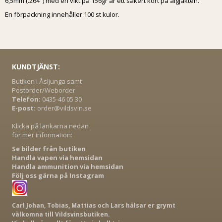
6,5mm (.264") med en vikt på 156gr är ett säkert kort på älgjakten.
En förpackning innehåller 100 st kulor.
KUNDTJÄNST:
Butiken i Åsljunga samt
Postorder/Weborder
Telefon:
0435-46 05 30
E-post:
order@vildsvin.se
Klicka på länkarna nedan
för mer information:
Se bilder från butiken
Handla vapen via hemsidan
Handla ammunition via hemsidan
Följ oss gärna på Instagram
Carl Johan, Tobias, Mattias och Lars hälsar er grymt
välkomna till Vildsvinsbutiken.