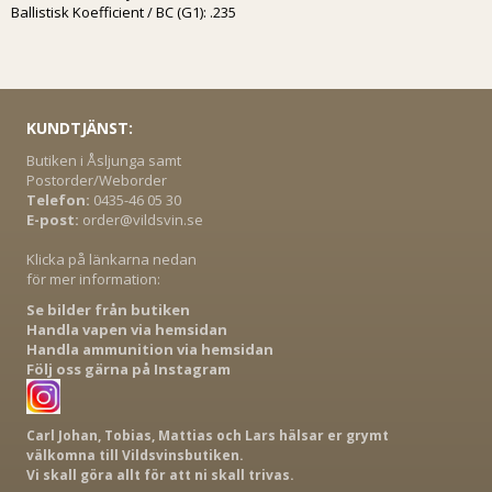
Ballistisk Koefficient / BC (G1): .235
KUNDTJÄNST:
Butiken i Åsljunga samt
Postorder/Weborder
Telefon:
0435-46 05 30
E-post:
order@vildsvin.se
Klicka på länkarna nedan
för mer information:
Se bilder från butiken
Handla vapen via hemsidan
Handla ammunition via hemsidan
Följ oss gärna på Instagram
Carl Johan, Tobias, Mattias och Lars hälsar er grymt
välkomna till Vildsvinsbutiken.
Vi skall göra allt för att ni skall trivas.