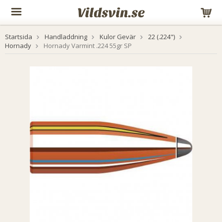
Startsida
Handladdning
Kulor Gevär
22 (.224")
Hornady
Hornady Varmint .224 55gr SP