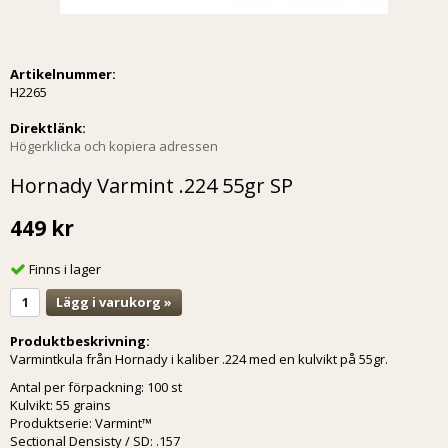
Artikelnummer:
H2265
Direktlänk:
Högerklicka och kopiera adressen
Hornady Varmint .224 55gr SP
449 kr
Finns i lager
Lägg i varukorg »
Produktbeskrivning:
Varmintkula från Hornady i kaliber .224 med en kulvikt på 55gr.
Antal per förpackning: 100 st
Kulvikt: 55 grains
Produktserie: Varmint™
Sectional Densisty / SD: .157