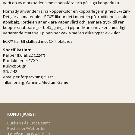
varit en av marknadens mest populära och pålitliga kopparkula.
Hornady använder i sina kopparkulor en kopparlegering med 5% zink.
Det gör att materialet i ECX™ liknar det i manteln på traditionella kulor
(tombak). Fördelen är enklare vapenvård och jämnare tryck då ren
koppar snabbare ger beläggningar i pipan. Man undviker samtidigt
varierande material i pipan när växla mellan olika typer av kulor.
ECX™ har till skillnad mot CX™ plattnos.
Specifikation
:
Kaliber (kula): 22 (.224")
Produktserie: ECX™
Kulvikt: 50 gr
SD: .142
Antal per förpackning: 50 st
Tillämpning: Varmint, Medium Game
KUNDTJÄNST:
Butiken i Åsljunga samt
Postorder/Weborder
Telefon:
0435-46 05 30