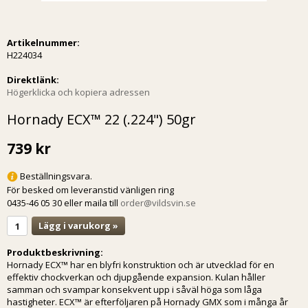
Artikelnummer:
H224034
Direktlänk:
Högerklicka och kopiera adressen
Hornady ECX™ 22 (.224") 50gr
739 kr
Beställningsvara.
För besked om leveranstid vänligen ring
0435-46 05 30 eller maila till
order@vildsvin.se
Lägg i varukorg »
Produktbeskrivning:
Hornady ECX™ har en blyfri konstruktion och är utvecklad för en
effektiv chockverkan och djupgående expansion. Kulan håller
samman och svampar konsekvent upp i såväl höga som låga
hastigheter. ECX™ är efterföljaren på Hornady GMX som i många år