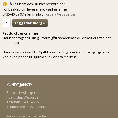
På väg hem och Du kan beställa här.
För besked om leveranstid vänligen ring
0435-40 59 97 eller maila till
order@vildsvin.se
Lägg i varukorg »
Produktbeskrivning:
Har handtaget till Din gjutform gått sönder kan du enkelt ersätta det
med detta.
Handtaget passar LEE Gjutblocken som gjuter 6 kulor åt gången men
kan även passa till gjutblock av andra märken.
KUNDTJÄNST:
Butiken i Åsljunga samt
Postorder/Weborder
Telefon:
0435-46 05 30
E-post:
order@vildsvin.se
Klicka på länkarna nedan