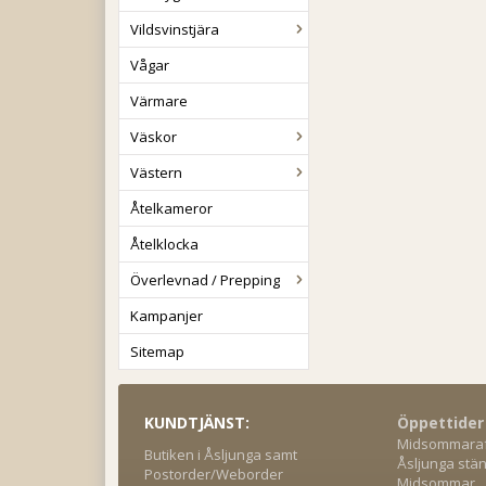
Vildsvinstjära
Vågar
Värmare
Väskor
Västern
Åtelkameror
Åtelklocka
Överlevnad / Prepping
Kampanjer
Sitemap
KUNDTJÄNST:
Öppettider
Midsommaraft
Butiken i Åsljunga samt
Åsljunga stän
Postorder/Weborder
Midsommar