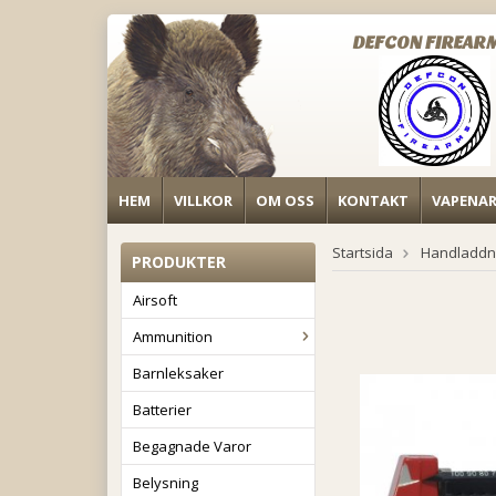
DEFCON FIREAR
HEM
VILLKOR
OM OSS
KONTAKT
VAPENA
Startsida
Handladdn
PRODUKTER
Airsoft
Ammunition
Barnleksaker
Batterier
Begagnade Varor
Belysning