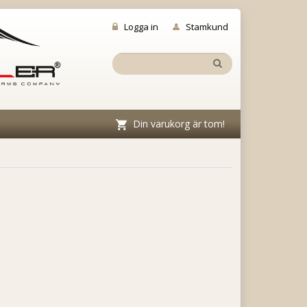
Logga in
Stamkund
Din varukorg är tom!