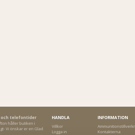
 och telefontider
HANDLA
INFORMATION
on håller butiken i
Villkor
Ammunitionstillverk
gt- Vi önskar er en Glad
Logga in
Kontakterna