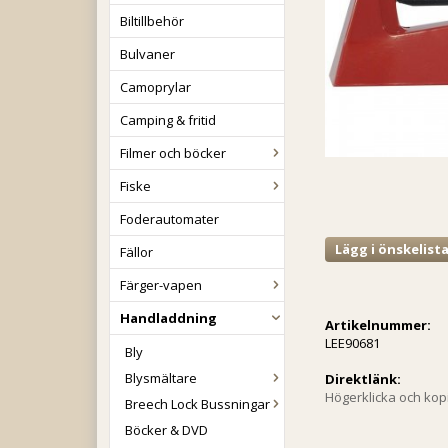
Biltillbehör
Bulvaner
Camoprylar
Camping & fritid
Filmer och böcker
Fiske
Foderautomater
Lägg i önskelist
Fällor
Färger-vapen
Handladdning
Artikelnummer:
LEE90681
Bly
Blysmältare
Direktlänk:
Högerklicka och ko
Breech Lock Bussningar
Böcker & DVD