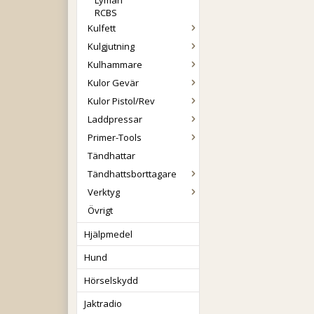
Lyman
RCBS
Kulfett
Kulgjutning
Kulhammare
Kulor Gevär
Kulor Pistol/Rev
Laddpressar
Primer-Tools
Tändhattar
Tändhattsborttagare
Verktyg
Övrigt
Hjälpmedel
Hund
Hörselskydd
Jaktradio