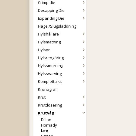
Crimp die
Decapping Die
Expanding Die
Hagel/Slugsladdning
Hylshållare
Hylsmätning
Hylsor
Hylsrengöring
Hylssmorning
Hylssvarving
Kompletta kit
Kronograf
Krut
Krutdosering
Krutvåg
Dillon
Hornady
Lee