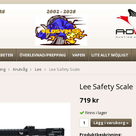
MS
2002 - 2026
RBETEN
ÖVERLEVNAD/PREPPING
VAPEN
LITE ALLT MÖJLIGT
ing
Krutvåg
Lee
Lee Safety Scale
Lee Safety Scale
719 kr
Finns i lager
Lägg i varukorg »
Produktbeskrivning: