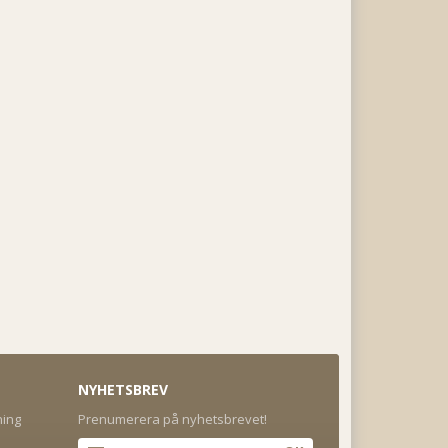
NYHETSBREV
ning
Prenumerera på nyhetsbrevet!