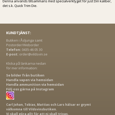
Denna används tillsammans med specialverktyget för just Din kaliber,
det s.k. Quick Trim Die.
KUNDTJÄNST:
Butiken i Åsljunga samt
Postorder/Weborder
Telefon:
0435-46 05 30
E-post:
order@vildsvin.se
Klicka på länkarna nedan
för mer information:
Se bilder från butiken
Handla vapen via hemsidan
Handla ammunition via hemsidan
Följ oss gärna på Instagram
Carl Johan, Tobias, Mattias och Lars hälsar er grymt
välkomna till Vildsvinsbutiken.
Vi skall göra allt för att ni skall trivas.