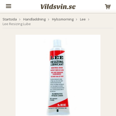
Startsida
Handladdning
Hylssmorning
Lee
Lee Resizing Lube