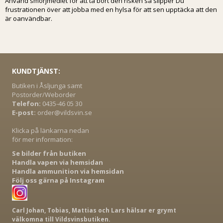
Använd smörjmedlet för att ta bort den risken så slipper Du
frustrationen över att jobba med en hylsa för att sen upptäcka att den
är oanvändbar.
KUNDTJÄNST:
Butiken i Åsljunga samt
Postorder/Weborder
Telefon:
0435-46 05 30
E-post:
order@vildsvin.se
Klicka på länkarna nedan
för mer information:
Se bilder från butiken
Handla vapen via hemsidan
Handla ammunition via hemsidan
Följ oss gärna på Instagram
Carl Johan, Tobias, Mattias och Lars hälsar er grymt
välkomna till Vildsvinsbutiken.