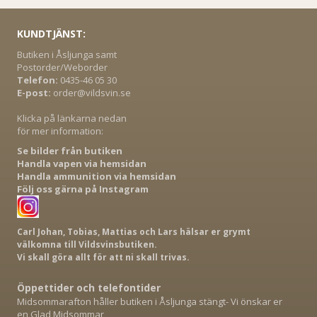
KUNDTJÄNST:
Butiken i Åsljunga samt
Postorder/Weborder
Telefon:
0435-46 05 30
E-post:
order@vildsvin.se
Klicka på länkarna nedan
för mer information:
Se bilder från butiken
Handla vapen via hemsidan
Handla ammunition via hemsidan
Följ oss gärna på Instagram
Carl Johan, Tobias, Mattias och Lars hälsar er grymt
välkomna till Vildsvinsbutiken.
Vi skall göra allt för att ni skall trivas.
Öppettider och telefontider
Midsommarafton håller butiken i Åsljunga stängt- Vi önskar er
en Glad Midsommar