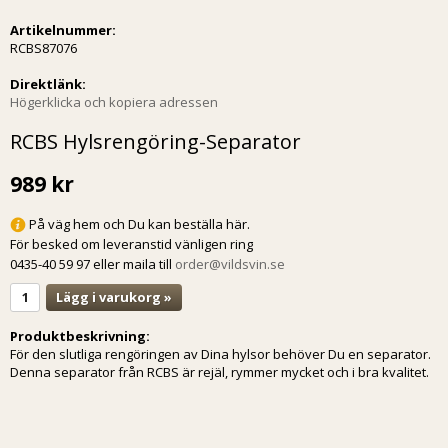
Artikelnummer:
RCBS87076
Direktlänk:
Högerklicka och kopiera adressen
RCBS Hylsrengöring-Separator
989 kr
På väg hem och Du kan beställa här.
För besked om leveranstid vänligen ring
0435-40 59 97 eller maila till
order@vildsvin.se
Lägg i varukorg »
Produktbeskrivning:
För den slutliga rengöringen av Dina hylsor behöver Du en separator.
Denna separator från RCBS är rejäl, rymmer mycket och i bra kvalitet.