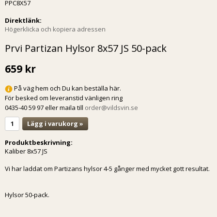
PPC8X57
Direktlänk:
Högerklicka och kopiera adressen
Prvi Partizan Hylsor 8x57 JS 50-pack
659 kr
På väg hem och Du kan beställa här.
För besked om leveranstid vänligen ring
0435-40 59 97 eller maila till
order@vildsvin.se
Lägg i varukorg »
Produktbeskrivning:
Kaliber 8x57 JS
Vi har laddat om Partizans hylsor 4-5 gånger med mycket gott resultat.
Hylsor 50-pack.