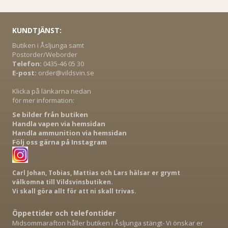
KUNDTJÄNST:
Butiken i Åsljunga samt
Postorder/Weborder
Telefon:
0435-46 05 30
E-post:
order@vildsvin.se
Klicka på länkarna nedan
för mer information:
Se bilder från butiken
Handla vapen via hemsidan
Handla ammunition via hemsidan
Följ oss gärna på Instagram
Carl Johan, Tobias, Mattias och Lars hälsar er grymt
välkomna till Vildsvinsbutiken.
Vi skall göra allt för att ni skall trivas.
Öppettider och telefontider
Midsommarafton håller butiken i Åsljunga stängt- Vi önskar er