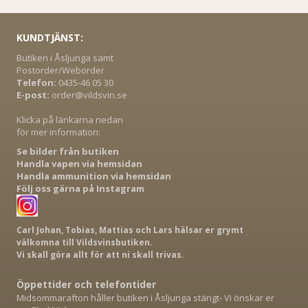
KUNDTJÄNST:
Butiken i Åsljunga samt
Postorder/Weborder
Telefon:
0435-46 05 30
E-post:
order@vildsvin.se
Klicka på länkarna nedan
för mer information:
Se bilder från butiken
Handla vapen via hemsidan
Handla ammunition via hemsidan
Följ oss gärna på Instagram
Carl Johan, Tobias, Mattias och Lars hälsar er grymt
välkomna till Vildsvinsbutiken.
Vi skall göra allt för att ni skall trivas.
Öppettider och telefontider
Midsommarafton håller butiken i Åsljunga stängt- Vi önskar er