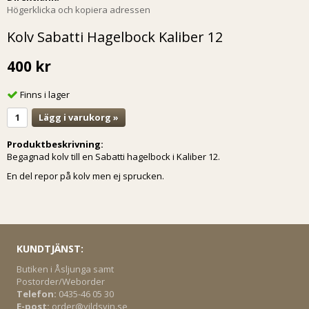
Högerklicka och kopiera adressen
Kolv Sabatti Hagelbock Kaliber 12
400 kr
Finns i lager
Lägg i varukorg »
Produktbeskrivning:
Begagnad kolv till en Sabatti hagelbock i Kaliber 12.
En del repor på kolv men ej sprucken.
KUNDTJÄNST:
Butiken i Åsljunga samt
Postorder/Weborder
Telefon:
0435-46 05 30
E-post:
order@vildsvin.se