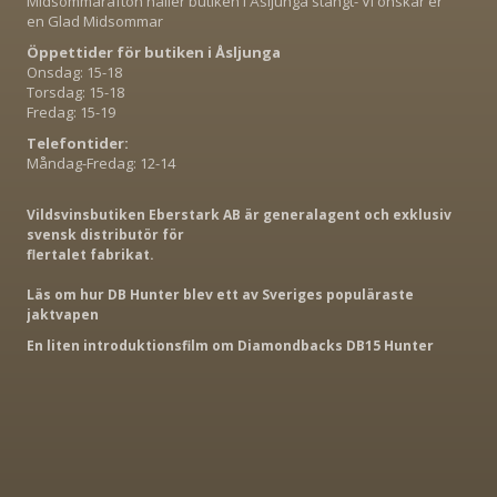
Midsommarafton håller butiken i Åsljunga stängt- Vi önskar er
en Glad Midsommar
Öppettider för butiken i Åsljunga
Onsdag: 15-18
Torsdag: 15-18
Fredag: 15-19
Telefontider:
Måndag-Fredag: 12-14
Vildsvinsbutiken Eberstark AB är generalagent och exklusiv
svensk distributör för
flertalet fabrikat.
Läs om hur DB Hunter blev ett av Sveriges populäraste
jaktvapen
En liten introduktionsfilm om Diamondbacks DB15 Hunter