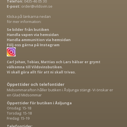
Telefon:
0435-46 05 30
E-post:
order@vildsvin.se
Klicka på länkarna nedan
för mer information:
Se bilder från butiken
Handla vapen via hemsidan
Handla ammunition via hemsidan
Följ oss gärna på Instagram
Carl Johan, Tobias, Mattias och Lars hälsar er grymt
välkomna till Vildsvinsbutiken.
Vi skall göra allt för att ni skall trivas.
Öppettider och telefontider
Midsommarafton håller butiken i Åsljunga stängt- Vi önskar er
en Glad Midsommar
Öppettider för butiken i Åsljunga
Onsdag: 15-18
Torsdag: 15-18
Fredag: 15-19
Telefontider: