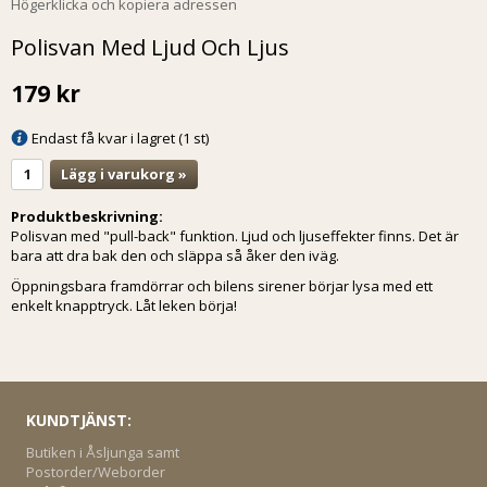
Högerklicka och kopiera adressen
Polisvan Med Ljud Och Ljus
179 kr
Endast få kvar i lagret (1 st)
Lägg i varukorg »
Produktbeskrivning:
Polisvan med "pull-back" funktion. Ljud och ljuseffekter finns. Det är
bara att dra bak den och släppa så åker den iväg.
Öppningsbara framdörrar och bilens sirener börjar lysa med ett
enkelt knapptryck. Låt leken börja!
KUNDTJÄNST:
Butiken i Åsljunga samt
Postorder/Weborder