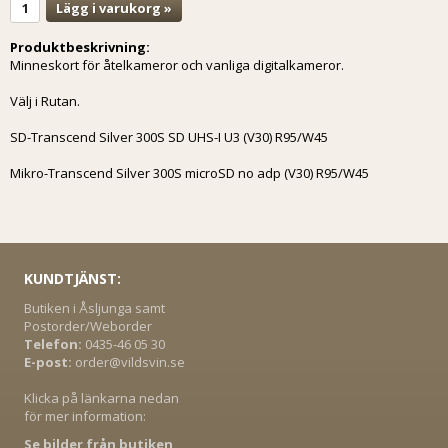
Lägg i varukorg »
Produktbeskrivning:
Minneskort för åtelkameror och vanliga digitalkameror.
Välj i Rutan.
SD-Transcend
Silver 300S SD UHS-I U3 (V30) R95/W45
Mikro-Transcend
Silver 300S microSD no adp (V30) R95/W45
KUNDTJÄNST:
Butiken i Åsljunga samt
Postorder/Weborder
Telefon:
0435-46 05 30
E-post:
order@vildsvin.se
Klicka på länkarna nedan
för mer information:
Se bilder från butiken