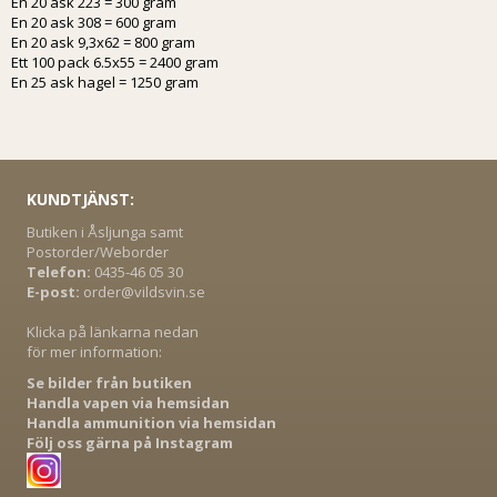
En 20 ask 223 = 300 gram
En 20 ask 308 = 600 gram
En 20 ask 9,3x62 = 800 gram
Ett 100 pack 6.5x55 = 2400 gram
En 25 ask hagel = 1250 gram
KUNDTJÄNST:
Butiken i Åsljunga samt
Postorder/Weborder
Telefon:
0435-46 05 30
E-post:
order@vildsvin.se
Klicka på länkarna nedan
för mer information:
Se bilder från butiken
Handla vapen via hemsidan
Handla ammunition via hemsidan
Följ oss gärna på Instagram