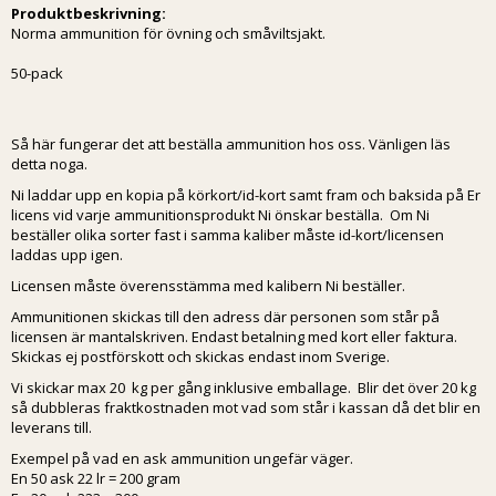
Produktbeskrivning:
Norma ammunition för övning och småviltsjakt.
50-pack
Så här fungerar det att beställa ammunition hos oss. Vänligen läs
detta noga.
Ni laddar upp en kopia på körkort/id-kort samt fram och baksida på Er
licens vid varje ammunitionsprodukt Ni önskar beställa. Om Ni
beställer olika sorter fast i samma kaliber måste id-kort/licensen
laddas upp igen.
Licensen måste överensstämma med kalibern Ni beställer.
Ammunitionen skickas till den adress där personen som står på
licensen är mantalskriven. Endast betalning med kort eller faktura.
Skickas ej postförskott och skickas endast inom Sverige.
Vi skickar max 20 kg per gång inklusive emballage. Blir det över 20 kg
så dubbleras fraktkostnaden mot vad som står i kassan då det blir en
leverans till.
Exempel på vad en ask ammunition ungefär väger.
En 50 ask 22 lr = 200 gram