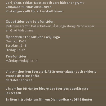
Carl Johan, Tobias, Mattias och Lars hälsar er grymt
välkomna till Vildsvinsbutiken.
Vi skall göra allt för att ni skall trivas.
Öppettider och telefontider
Midsommarafton håller butiken i Åsljunga stängt- Vi önskar er
en Glad Midsommar
Öppettider för butiken i Åsljunga
Onsdag: 15-18
Torsdag: 15-18
Fredag: 15-19
Telefontider:
Måndag-Fredag: 12-14
Vildsvinsbutiken Eberstark AB är generalagent och exklusiv
svensk distributör för
flertalet fabrikat.
Läs om hur DB Hunter blev ett av Sveriges populäraste
jaktvapen
En liten introduktionsfilm om Diamondbacks DB15 Hunter