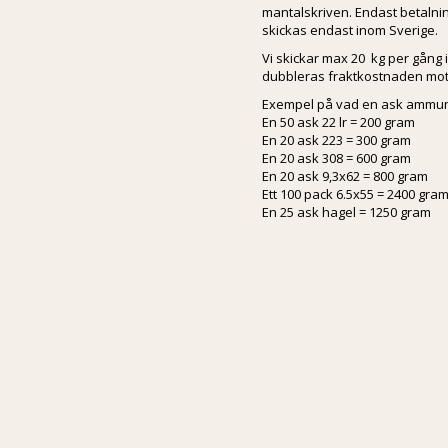
mantalskriven. Endast betalnin
skickas endast inom Sverige.
Vi skickar max 20 kg per gång i
dubbleras fraktkostnaden mot v
Exempel på vad en ask ammuni
En 50 ask 22 lr = 200 gram
En 20 ask 223 = 300 gram
En 20 ask 308 = 600 gram
En 20 ask 9,3x62 = 800 gram
Ett 100 pack 6.5x55 = 2400 gra
En 25 ask hagel = 1250 gram