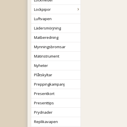
Lockmedel
Lockpipor
Luftvapen
Lädersmörjning
Matberedning
Mynningsbromsar
Mätinstrument
Nyheter
Plåtskyltar
Preppingkampanj
Presentkort
Presenttips
Prydnader
Replikavapen