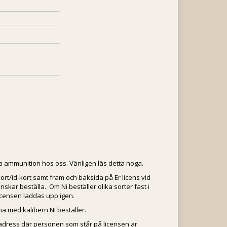
la ammunition hos oss. Vänligen läs detta noga.
ort/id-kort samt fram och baksida på Er licens vid
skar beställa. Om Ni beställer olika sorter fast i
icensen laddas upp igen.
 med kalibern Ni beställer.
 adress där personen som står på licensen är