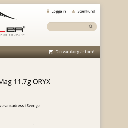
Logga in
Stamkund
Din varukorg är tom!
Mag 11,7g ORYX
everansadress i Sverige