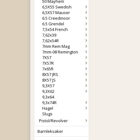
50 Mayhem
6,5X55 Swedish
6,5X57 Mauser
6.5 Creedmoor
6.5 Grendel
7,5x54 French
7,62x39
7,62x54R
7mm Rem Mag
7mm-08 Remington
7X57
7X57R
7x65R
8X57 JRS
8X57 JS
9,3X57
9,3X62
9,3x64
9,3x74R
Hagel
Slugs
Pistol/Revolver
Barnleksaker