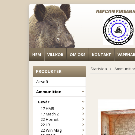
DEFCON FIREAR
HEM
VILLKOR
OM OSS
KONTAKT
VAPENA
Startsida
Ammunitio
PRODUKTER
Airsoft
Ammunition
Gevär
17 HMR
17 Mach 2
22 Hornet
22 LR
22 Win Mag