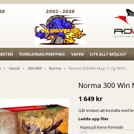
MS
2002 - 2026
RBETEN
ÖVERLEVNAD/PREPPING
VAPEN
LITE ALLT MÖJLIGT
n
Gevär
300 WM
Norma
Norma 300 Win Mag 11,7g ORYX
Norma 300 Win 
1 649 kr
Går endast att beställa med l
Ladda upp filer
Kopia på licens-framsida