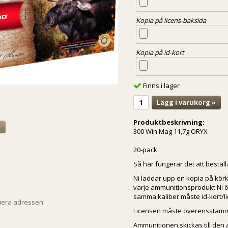
Kopia på licens-baksida
Kopia på id-kort
Finns i lager
Lägg i varukorg »
Produktbeskrivning:
a
300 Win Mag 11,7g ORYX
20-pack
Så här fungerar det att bestäl
Ni laddar upp en kopia på körk
varje ammunitionsprodukt Ni ön
samma kaliber måste id-kort/l
piera adressen
Licensen måste överensstämma
Ammunitionen skickas till den