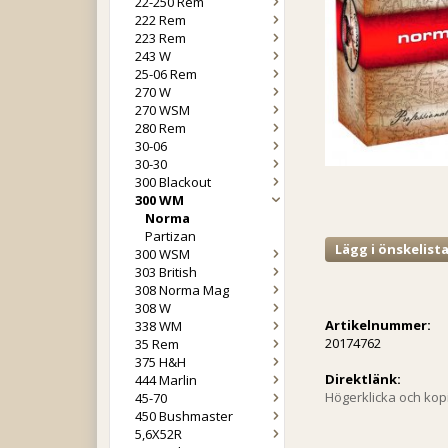
22-250 Rem
222 Rem
223 Rem
243 W
25-06 Rem
270 W
270 WSM
280 Rem
30-06
30-30
300 Blackout
300 WM
Norma
Partizan
Lägg i önskelist
300 WSM
303 British
308 Norma Mag
308 W
Artikelnummer:
338 WM
20174762
35 Rem
375 H&H
Direktlänk:
444 Marlin
Högerklicka och ko
45-70
450 Bushmaster
5,6X52R