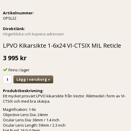
Artikelnummer:
OPSL22
Direktlänk:
Högerklicka och kopiera adressen
LPVO Kikarsikte 1-6x24 VI-CTSIX MIL Reticle
3 995 kr
Finns i lager
Lägg i varukorg »
Produktbeskrivning:
Ett mycket prisvärt LPVO kikarsikte från Vector. Riktmedel i form av VI-
CTSIX och med bra skärpa.
Magnification: 1-6x
Objective Lens Dia: 24mm
Ocular Lens Dia: 36mm / 1.4 inch
Ocular Lens Length: 59mm / 2.3 inch
Exit Pupil: 16.0-4.0mm