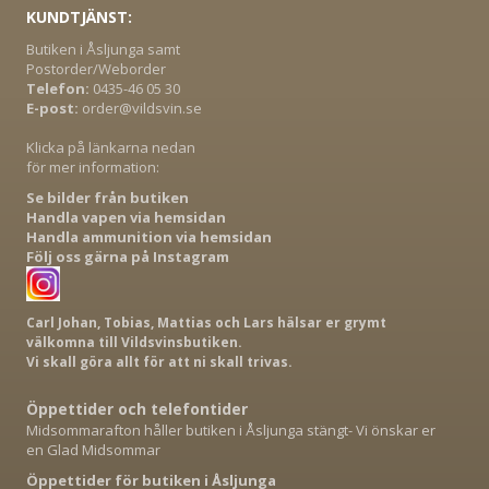
KUNDTJÄNST:
Butiken i Åsljunga samt
Postorder/Weborder
Telefon:
0435-46 05 30
E-post:
order@vildsvin.se
Klicka på länkarna nedan
för mer information:
Se bilder från butiken
Handla vapen via hemsidan
Handla ammunition via hemsidan
Följ oss gärna på Instagram
Carl Johan, Tobias, Mattias och Lars hälsar er grymt
välkomna till Vildsvinsbutiken.
Vi skall göra allt för att ni skall trivas.
Öppettider och telefontider
Midsommarafton håller butiken i Åsljunga stängt- Vi önskar er
en Glad Midsommar
Öppettider för butiken i Åsljunga