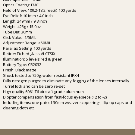
Optics Coating: FMC
Field of View: 109.2-18.2 feet@ 100 yards
Eye Relief: 101mm / 4.0 inch
Length: 249mm / 9.8 inch
Weight: 425g / 15.0oz
Tube Dia: 30mm
Click Value: 1/5MIL
Adjustment Range: >50MIL
Parallax Setting: 100 yards
Reticle: Etched glass VI-CTSIX
Illumination: 5 levels red & green
Battery Type: CR2032
Finish: Black matte
Shock tested to 750g, water resistant IPX4
Fully nitrogen purged to eliminate any fogging of the lenses internally
Turret lock and can be zero re-set
High quality 6061 T6 aircraft grade aluminum
Diopter compensation from fast-focus eyepiece (+2 to -2)
Including items: one pair of 30mm weaver scope rings, flip-up caps and
cleaning cloth etc.