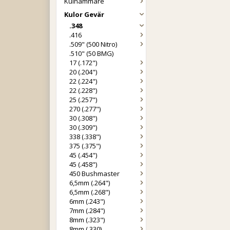
Kulhammare
Kulor Gevär
.348
.416
.509" (500 Nitro)
.510" (50 BMG)
17 (.172")
20 (.204")
22 (.224")
22 (.228")
25 (.257")
270 (.277")
30 (.308")
30 (.309")
338 (.338")
375 (.375")
45 (.454")
45 (.458")
450 Bushmaster
6,5mm (.264")
6,5mm (.268")
6mm (.243")
7mm (.284")
8mm (.323")
8mm (.330)