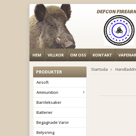
DEFCON FIREAR
HEM
VILLKOR
OM OSS
KONTAKT
VAPENA
Startsida
Handladdn
PRODUKTER
Airsoft
Ammunition
Barnleksaker
Batterier
Begagnade Varor
Belysning