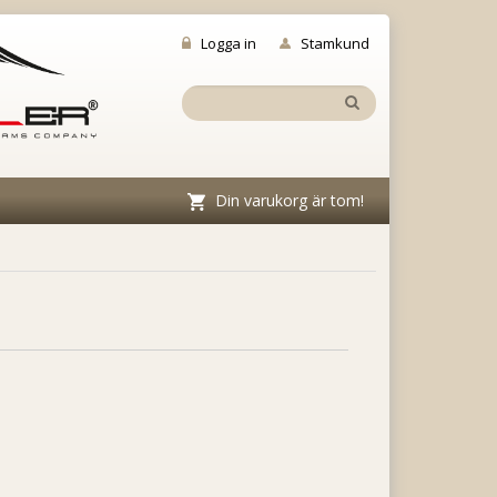
Logga in
Stamkund
Din varukorg är tom!