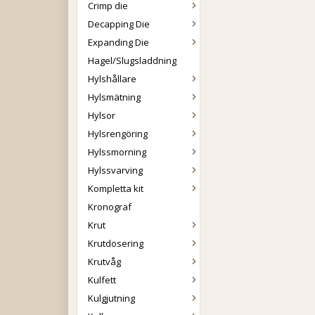
Crimp die
Decapping Die
Expanding Die
Hagel/Slugsladdning
Hylshållare
Hylsmätning
Hylsor
Hylsrengöring
Hylssmorning
Hylssvarving
Kompletta kit
Kronograf
Krut
Krutdosering
Krutvåg
Kulfett
Kulgjutning