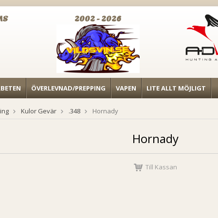
MS
2002 - 2026
RBETEN
ÖVERLEVNAD/PREPPING
VAPEN
LITE ALLT MÖJLIGT
ing
Kulor Gevär
.348
Hornady
Hornady
Till Kassan