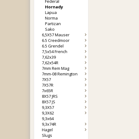
Federal
Hornady
Lapua
Norma
Partizan
Sako
6,5X57 Mauser
6.5 Creedmoor
6.5 Grendel
7,5x54 French
7,62x39
7,62x54R
7mm Rem Mag
7mm-08 Remington
7X57
7X57R
7x65R
8X57 JRS
8X57 JS
9,3X57
9,3X62
9,3x64
9,3x74R
Hagel
Slugs