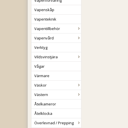
Vapenförvaring
Vapenskåp
Vapenteknik
Vapentillbehör
Vapenvård
Verktyg
Vildsvinstjära
Vågar
Värmare
Väskor
Västern
Åtelkameror
Åtelklocka
Överlevnad / Prepping