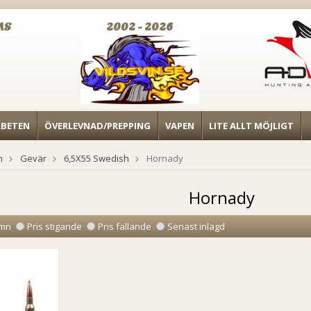
MS
2002 - 2026
RBETEN
ÖVERLEVNAD/PREPPING
VAPEN
LITE ALLT MÖJLIGT
n
Gevär
6,5X55 Swedish
Hornady
Hornady
mn
Pris stigande
Pris fallande
Senast inlagd