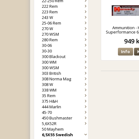
22-250 Rem
222 Rem
223 Rem
243 W
25-06 Rem
Ammunition -
270 W
Superformance 6,
270 WSM
SST
280 Rem
949 
30-06
30-30
Info
300 Blackout
300 WM
300 WSM
303 British
308 Norma Mag
308 W
338 WM
35 Rem
375 H&H
444 Marlin
45-70
450 Bushmaster
5,6X52R
50 Mayhem
6,5X55 Swedish