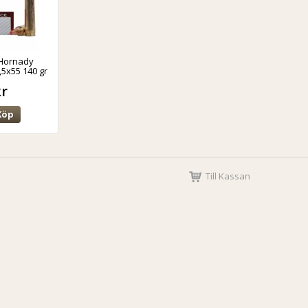
 Hornady
5x55 140 gr
kr
Köp
Till Kassan