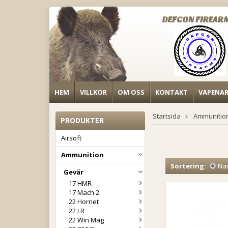
DEFCON FIREAR
HEM
VILLKOR
OM OSS
KONTAKT
VAPENA
Startsida
Ammunitio
PRODUKTER
Airsoft
Ammunition
Sortering:
Na
Gevär
17 HMR
17 Mach 2
22 Hornet
22 LR
22 Win Mag