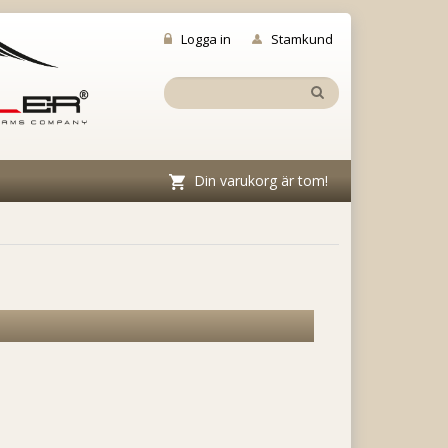
Logga in
Stamkund
Din varukorg är tom!