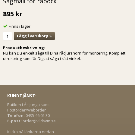
Sågmall för råbock
895 kr
Finns i lager
Lägg i varukorg »
Produktbeskrivning:
Nu kan Du enkelt såga till Dina rådjurshorn för montering. Komplett
utrustning som får Dig att såga i rätt vinkel.
KUNDTJÄNST:
Butiken i Åsljunga samt
Postorder/Weborder
Telefon:
0435-46 05 30
E-post:
order@vildsvin.se
Klicka på länkarna nedan